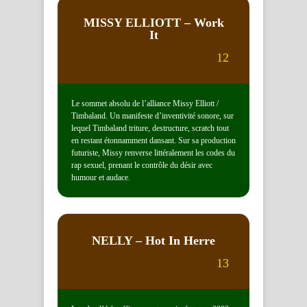
MISSY ELLIOTT
– Work
It
12
Le sommet absolu de l’alliance Missy Elliott /
Timbaland. Un manifeste d’inventivité sonore, sur
lequel Timbaland triture, destructure, scratch tout
en restant étonnamment dansant. Sur sa production
futuriste, Missy renverse littéralement les codes du
rap sexuel, prenant le contrôle du désir avec
humour et audace.
NELLY
– Hot In Herre
13