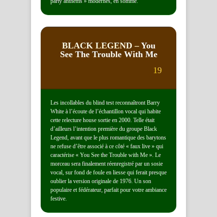
party anthems » modernes, en somme.
BLACK LEGEND
– You
See The Trouble With Me
19
Les incollables du blind test reconnaîtront Barry
White à l’écoute de l’échantillon vocal qui habite
cette relecture house sortie en 2000. Telle était
d’ailleurs l’intention première du groupe Black
Legend, avant que le plus romantique des barytons
ne refuse d’être associé à ce côté « faux live » qui
caractérise « You See the Trouble with Me ». Le
morceau sera finalement réenregistré par un sosie
vocal, sur fond de foule en liesse qui ferait presque
oublier la version originale de 1976. Un son
populaire et fédérateur, parfait pour votre ambiance
festive.