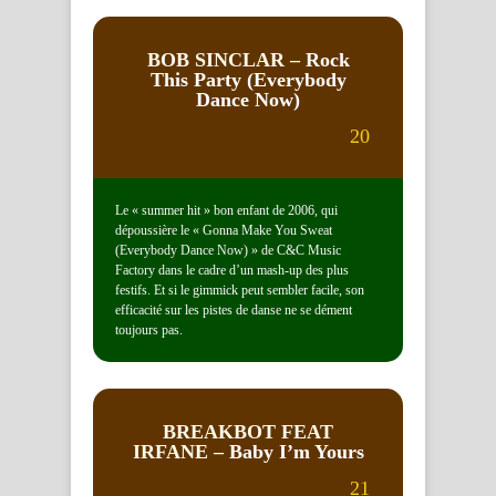
BOB SINCLAR
– Rock
This Party (Everybody
Dance Now)
20
Le « summer hit » bon enfant de 2006, qui
dépoussière le « Gonna Make You Sweat
(Everybody Dance Now) » de C&C Music
Factory dans le cadre d’un mash-up des plus
festifs. Et si le gimmick peut sembler facile, son
efficacité sur les pistes de danse ne se dément
toujours pas.
BREAKBOT FEAT
IRFANE
– Baby I’m Yours
21