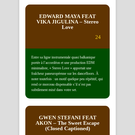
EDWARD MAYA FEAT
VIKA JIGULINA
– Stereo
Love
24
Entre sa ligne instrumentale quasi balkanique
portée à l’accordéon et une production EDM
minimaliste, « Stereo Love » apportait une
fraîcheur paneuropéenne sur les dancefloors. À
noter toutefois : un motif quelque peu répétitif, qui
rend ce morceau dispensable s’il n’est pas
subtilement mixé dans votre set.
GWEN STEFANI FEAT
AKON
– The Sweet Escape
(Closed Captioned)