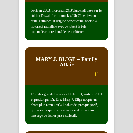
Sorti en 2003, morceau R&B/dancehall basé sur le
riddim Diwali. Le gimmick « Uh Oh » devient
culte. Lumidee, d’origine portoricaine, atteint la
notoriété mondiale avec ce tube à la fois
minimaliste et redoutablement efficace.
MARY J. BLIGE
– Family
Affair
11
L’un des grands hymnes club R’n’B, sorti en 2001
et produit par Dr. Dre. Mary J. Blige adopte un
chant plus retenu qu’à l’habitude, presque parlé,
qui laisse respirer le beat tout en affirmant un
message de lâcher-prise collectif.