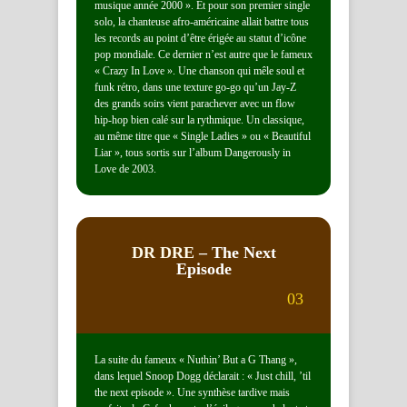
musique année 2000 ». Et pour son premier single
solo, la chanteuse afro-américaine allait battre tous
les records au point d’être érigée au statut d’icône
pop mondiale. Ce dernier n’est autre que le fameux
« Crazy In Love ». Une chanson qui mêle soul et
funk rétro, dans une texture go-go qu’un Jay-Z
des grands soirs vient parachever avec un flow
hip-hop bien calé sur la rythmique. Un classique,
au même titre que « Single Ladies » ou « Beautiful
Liar », tous sortis sur l’album Dangerously in
Love de 2003.
DR DRE
– The Next
Episode
03
La suite du fameux « Nuthin’ But a G Thang »,
dans lequel Snoop Dogg déclarait : « Just chill, ’til
the next episode ». Une synthèse tardive mais