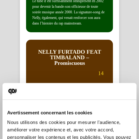
Le tube d’été suffisamment omniprésent en 2002
pour devenir la bande-son officieuse de toute
soirée musique année 2000. La signature-song de
Nelly, également, qui venait renforcer son aura
dans l’histoire du rap mainstream.
NELLY FURTADO FEAT
TIMBALAND
–
Promiscuous
14
Forte de son ping-pong vocal avec Timbaland,
Nelly Furtado muait, durant l’année 2006, vers
une pop R’n’B très mainstream. Sa sensualité
cohabite avec une production qui dénote par son
Avertissement concernant les cookies
étrangeté, mais reste très radio-friendly, au point de
Nous utilisons des cookies pour mesurer l'audience, 
devenir l’étalon d’un modèle de pop urbaine
globale.
améliorer votre expérience et, avec votre accord, 
personnaliser les contenus et les publicités. Vous pouvez 