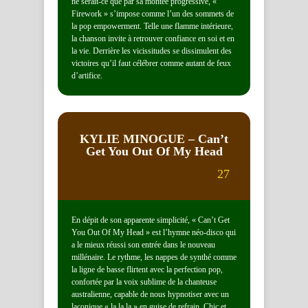
ne serait-ce que par sa montée progressive, «
Firework » s’impose comme l’un des sommets de
la pop empowerment. Telle une flamme intérieure,
la chanson invite à retrouver confiance en soi et en
la vie. Derrière les vicissitudes se dissimulent des
victoires qu’il faut célébrer comme autant de feux
d’artifice.
KYLIE MINOGUE
– Can’t
Get You Out Of My Head
27
En dépit de son apparente simplicité, « Can’t Get
You Out Of My Head » est l’hymne néo-disco qui
a le mieux réussi son entrée dans le nouveau
millénaire. Le rythme, les nappes de synthé comme
la ligne de basse flirtent avec la perfection pop,
confortée par la voix sublime de la chanteuse
australienne, capable de nous hypnotiser avec un
laconique « la la la » en guise de refrain. Chic et