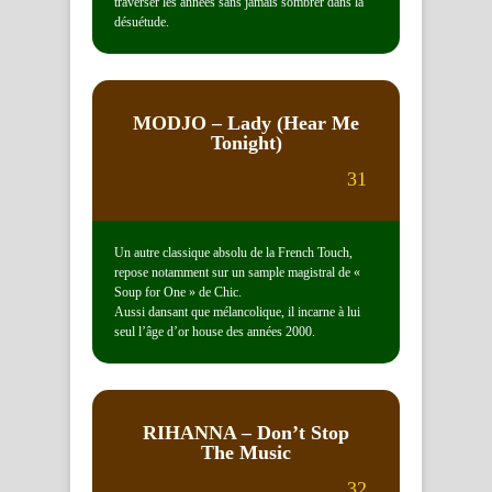
traverser les années sans jamais sombrer dans la
désuétude.
MODJO
– Lady (Hear Me
Tonight)
31
Un autre classique absolu de la French Touch,
repose notamment sur un sample magistral de «
Soup for One » de Chic.
Aussi dansant que mélancolique, il incarne à lui
seul l’âge d’or house des années 2000.
RIHANNA
– Don’t Stop
The Music
32