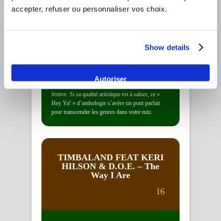
accepter, refuser ou personnaliser vos choix.
OUTKAST
– Hey Ya!
15
Show details
Un bijou d’hybridation pop-funk qui fait exploser
Autoriser
les codes avec son hook imparable et son énergie
festive. Si sa qualité artistique est à saluer, ce «
Hey Ya! » d’anthologie s’avère un pont parfait
pour transcender les genres dans votre mix.
TIMBALAND FEAT KERI
HILSON & D.O.E.
– The
Way I Are
16