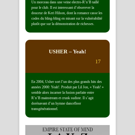
Un morceau dans une veine electro-R’n’B taillé
pour le club. Il est interessant d’obserever la
douceur de Keri Hilson, dont la romance casse les
codes du bling-bling en misant sur la vulnérabilité
plutôt que sur la démonstration de richesses.
USHER
– Yeah!
17
En 2004, Usher sort l’un des plus grands hits des
années 2000: Yeah!. Produit par Lil Jon, « Yeah! »
semble alors incarner la fusion parfaite entre
R’n’B mainstream et crunk sudiste. Il s’agit
dorénavant d’un hymne dancefloor
transgénérationnel.