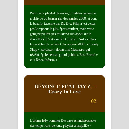
Pour votre playlist de soirée, n’oubliez jamais cet
archétype du banger rap des années 2000, et dont
le beat fut faconné par Dr. Dre. Fifty n’est certes
pas le rappeur le plus époustouflant, mais votre
gang ne pourra pas résister à son appel sur le
dancefloor. C’est simple et efficace. Autres tubes
honorables de ce début des années 2000 : « Candy
Shop », sorti sur l’album The Massacre, qui
révélait également au grand public « Best Friend »
et « Disco Inferno ».
BEYONCE FEAT JAY Z
–
Crazy In Love
02
L’ultime lady nommée Beyoncé est indissociable
des temps forts de toute playlist estampillée «