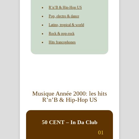
R’n’B & Hip-Hop US
Pop, electro & dance
Latino, tropical & world
Rock & pop-rock
Hits francophones
Musique Année 2000: les hits
R’n’B & Hip-Hop US
50 CENT
– In Da Club
01