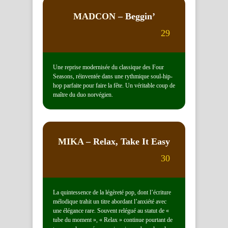
MADCON
– Beggin’
29
Une reprise modernisée du classique des Four
Seasons, réinventée dans une rythmique soul-hip-
hop parfaite pour faire la fête. Un véritable coup de
maître du duo norvégien.
MIKA
– Relax, Take It Easy
30
La quintessence de la légèreté pop, dont l’écriture
mélodique trahit un titre abordant l’anxiété avec
une élégance rare. Souvent relégué au statut de «
tube du moment », « Relax » continue pourtant de