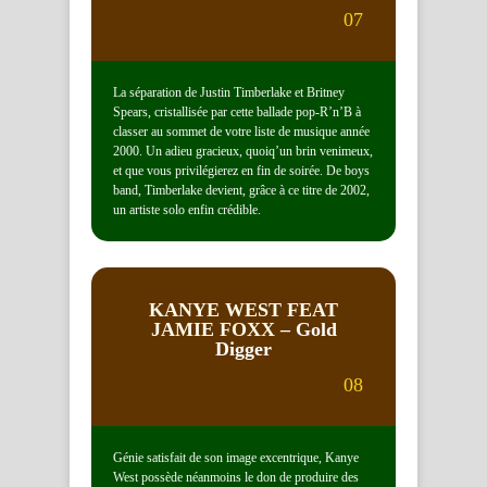
07
La séparation de Justin Timberlake et Britney
Spears, cristallisée par cette ballade pop-R’n’B à
classer au sommet de votre liste de musique année
2000. Un adieu gracieux, quoiq’un brin venimeux,
et que vous privilégierez en fin de soirée. De boys
band, Timberlake devient, grâce à ce titre de 2002,
un artiste solo enfin crédible.
KANYE WEST FEAT
JAMIE FOXX
– Gold
Digger
08
Génie satisfait de son image excentrique, Kanye
West possède néanmoins le don de produire des