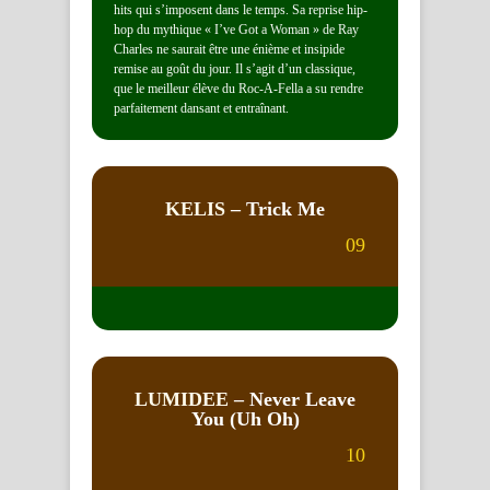
hits qui s’imposent dans le temps. Sa reprise hip-
hop du mythique « I’ve Got a Woman » de Ray
Charles ne saurait être une énième et insipide
remise au goût du jour. Il s’agit d’un classique,
que le meilleur élève du Roc-A-Fella a su rendre
parfaitement dansant et entraînant.
KELIS
– Trick Me
09
LUMIDEE
– Never Leave
You (Uh Oh)
10