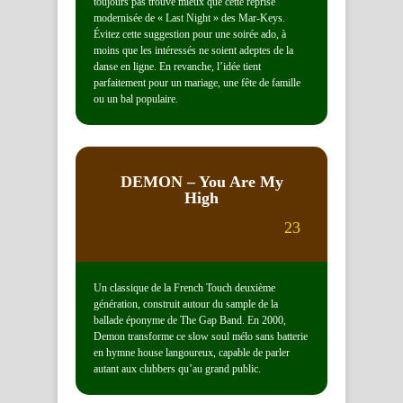
toujours pas trouvé mieux que cette reprise
modernisée de « Last Night » des Mar-Keys.
Évitez cette suggestion pour une soirée ado, à
moins que les intéressés ne soient adeptes de la
danse en ligne. En revanche, l’idée tient
parfaitement pour un mariage, une fête de famille
ou un bal populaire.
DEMON
– You Are My
High
23
Un classique de la French Touch deuxième
génération, construit autour du sample de la
ballade éponyme de The Gap Band. En 2000,
Demon transforme ce slow soul mélo sans batterie
en hymne house langoureux, capable de parler
autant aux clubbers qu’au grand public.