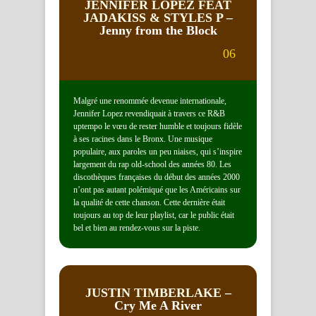
JENNIFER LOPEZ FEAT
JADAKISS & STYLES P
–
Jenny from the Block
06
Malgré une renommée devenue internationale,
Jennifer Lopez revendiquait à travers ce R&B
uptempo le vœu de rester humble et toujours fidèle
à ses racines dans le Bronx. Une musique
populaire, aux paroles un peu niaises, qui s’inspire
largement du rap old-school des années 80. Les
discothèques françaises du début des années 2000
n’ont pas autant polémiqué que les Américains sur
la qualité de cette chanson. Cette dernière était
toujours au top de leur playlist, car le public était
bel et bien au rendez-vous sur la piste.
JUSTIN TIMBERLAKE
–
Cry Me A River