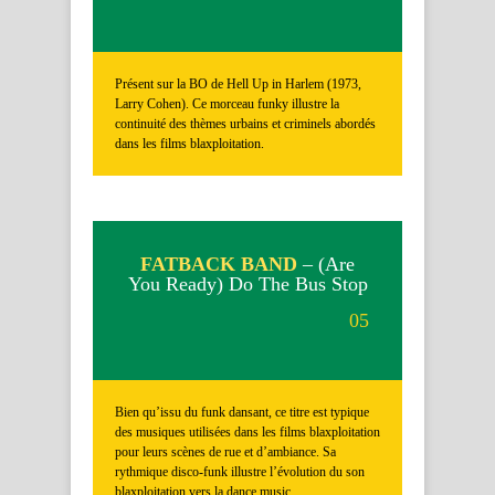
Présent sur la BO de Hell Up in Harlem (1973,
Larry Cohen). Ce morceau funky illustre la
continuité des thèmes urbains et criminels abordés
dans les films blaxploitation.
FATBACK BAND
– (Are
You Ready) Do The Bus Stop
05
Bien qu’issu du funk dansant, ce titre est typique
des musiques utilisées dans les films blaxploitation
pour leurs scènes de rue et d’ambiance. Sa
rythmique disco-funk illustre l’évolution du son
blaxploitation vers la dance music.