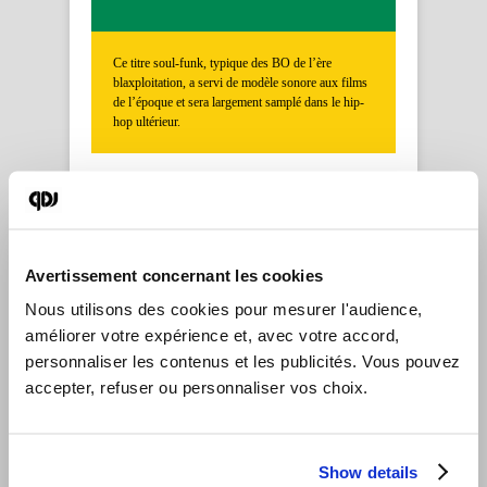
Ce titre soul-funk, typique des BO de l’ère
blaxploitation, a servi de modèle sonore aux films
de l’époque et sera largement samplé dans le hip-
hop ultérieur.
LYN COLLINS
– Think
(About It)
Avertissement concernant les cookies
12
Nous utilisons des cookies pour mesurer l'audience, 
améliorer votre expérience et, avec votre accord, 
personnaliser les contenus et les publicités. Vous pouvez 
accepter, refuser ou personnaliser vos choix.
Produit par James Brown, ce morceau illustre le
rôle des chanteuses soul dans l’univers
blaxploitation. Ses breaks de batterie ont été
largement utilisés dans le cinéma et la culture funk.
Show details