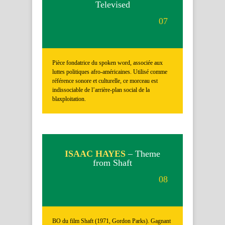
Televised
07
Pièce fondatrice du spoken word, associée aux
luttes politiques afro-américaines. Utilisé comme
référence sonore et culturelle, ce morceau est
indissociable de l’arrière-plan social de la
blaxploitation.
ISAAC HAYES
– Theme
from Shaft
08
BO du film Shaft (1971, Gordon Parks). Gagnant