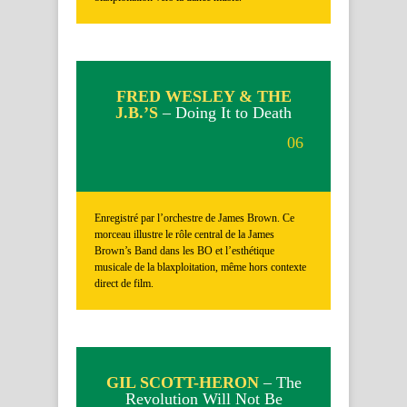
FRED WESLEY & THE
J.B.’S
– Doing It to Death
06
Enregistré par l’orchestre de James Brown. Ce
morceau illustre le rôle central de la James
Brown’s Band dans les BO et l’esthétique
musicale de la blaxploitation, même hors contexte
direct de film.
GIL SCOTT-HERON
– The
Revolution Will Not Be