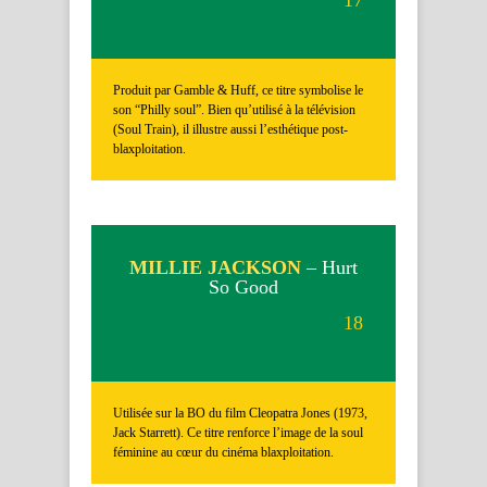
Produit par Gamble & Huff, ce titre symbolise le
son “Philly soul”. Bien qu’utilisé à la télévision
(Soul Train), il illustre aussi l’esthétique post-
blaxploitation.
MILLIE JACKSON
– Hurt
So Good
18
Utilisée sur la BO du film Cleopatra Jones (1973,
Jack Starrett). Ce titre renforce l’image de la soul
féminine au cœur du cinéma blaxploitation.