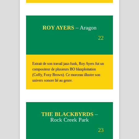
ROY AYERS
– Aragon
22
Extrait de son travail jazz-funk, Roy Ayers fut un
compositeur de plusieurs BO blaxploitation
(Coffy, Foxy Brown). Ce morceau illustre son
univers sonore lié au genre.
THE BLACKBYRDS
–
Rock Creek Park
23