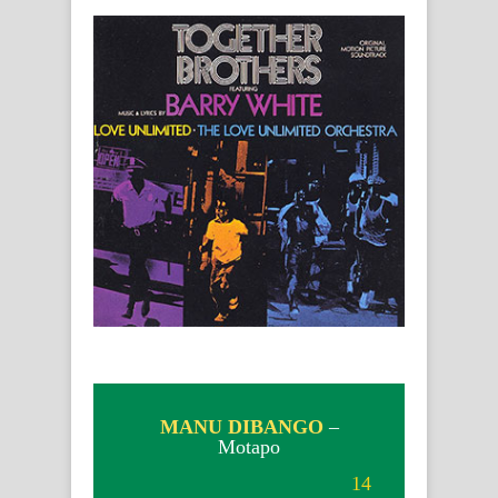
MANU DIBANGO
–
Motapo
14