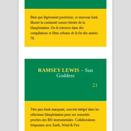
Bien que légèrement postérieur, ce morceau funk
illustre la continuité sonore héritée de la
blaxploitation. On le retrouve dans des
compilations et films urbains de la fin des années
70.
RAMSEY LEWIS
– Sun
Goddess
21
Titre jazz-funk marquant, souvent intégré dans les
sélections blaxploitation pour ses sonorités
proches des BO instrumentales. Collaborations
fréquentes avec Earth, Wind & Fire.