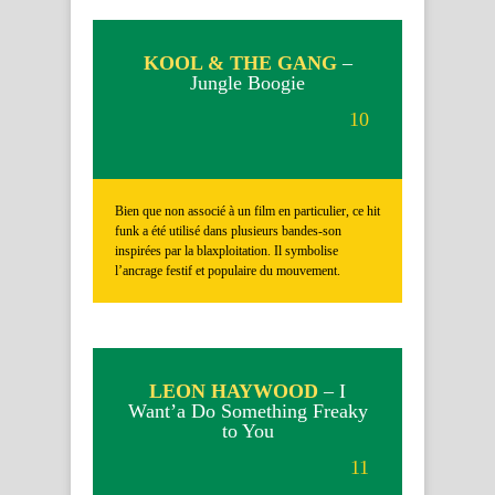
KOOL & THE GANG
–
Jungle Boogie
10
Bien que non associé à un film en particulier, ce hit
funk a été utilisé dans plusieurs bandes-son
inspirées par la blaxploitation. Il symbolise
l’ancrage festif et populaire du mouvement.
LEON HAYWOOD
– I
Want’a Do Something Freaky
to You
11