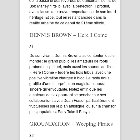
de la basse et des réverbes du dancehall. Le fils de
Bob Marley flirte ici avec la perfection. Il produit,
avec classe, une œuvre respectueuse de son lourd
héritage. Et ce, tout en restant ancrée dans la
réalité urbaine de ce début de 21ème siècle.
DENNIS BROWN – Here I Come
31
De son vivant, Dennis Brown a su contenter tout le
monde : le grand public, les amateurs de roots
profond et spirituel, mais aussi les sounds addicts.
« Here I Come » fédère les trois tribus, avec une
positive vibration chargée à bloc. Le rasta nous
gratifie d’une interprétation magistrale, aussi
sincère qu’envoûtante. Notez enfin que les
amateurs de sax pourront se pencher sur ses
collaborations avec Dean Fraser, particulièrement
fructueuses sur le plan artistique, ou sur la chanson
plus populaire « Easy Take It Easy ».
GROUNDATION – Weeping Pirates
32