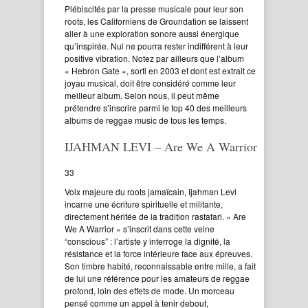
Plébiscités par la presse musicale pour leur son
roots, les Californiens de Groundation se laissent
aller à une exploration sonore aussi énergique
qu’inspirée. Nul ne pourra rester indifférent à leur
positive vibration. Notez par ailleurs que l’album
« Hebron Gate », sorti en 2003 et dont est extrait ce
joyau musical, doit être considéré comme leur
meilleur album. Selon nous, il peut même
prétendre s’inscrire parmi le top 40 des meilleurs
albums de reggae music de tous les temps.
IJAHMAN LEVI – Are We A Warrior
33
Voix majeure du roots jamaïcain, Ijahman Levi
incarne une écriture spirituelle et militante,
directement héritée de la tradition rastafari. « Are
We A Warrior » s’inscrit dans cette veine
“conscious” : l’artiste y interroge la dignité, la
résistance et la force intérieure face aux épreuves.
Son timbre habité, reconnaissable entre mille, a fait
de lui une référence pour les amateurs de reggae
profond, loin des effets de mode. Un morceau
pensé comme un appel à tenir debout,