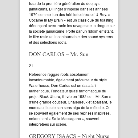
Issu de la première génération de deejays
jamaïcains, Dillinger s’impose dans les années
1970 comme l’un des héritiers directs d’U-Roy. «
Cocaine In My Brain » est un classique du toasting,
dénonçant avec ironie les ravages de la drogue sur
la société jamaïcaine. Porté par un riddim entêtant,
le titre reste un incontournable des sound systems
et des sélections roots.
DON CARLOS – Mr. Sun
21
Référence reggae roots absolument
incontournable, également précurseur du style
Waterhouse, Don Carlos est un rastafari
authentique. Fondateur quasi fantomatique du
projet Black Uhuru, il livre en 1982 ce « Mr. Sun »
d’une grande douceur. Chaleureux et apaisant, le
morceau illustre son sens aigu de la mélodie. On
se souvient également de ses reprises inspirées,
notamment « Satta Massagana », souvent
interprétées sur scène.
GREGORY ISAACS – Night Nurse