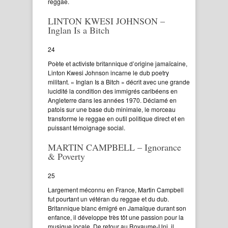
reggae.
LINTON KWESI JOHNSON –
Inglan Is a Bitch
24
Poète et activiste britannique d’origine jamaïcaine,
Linton Kwesi Johnson incarne le dub poetry
militant. « Inglan Is a Bitch » décrit avec une grande
lucidité la condition des immigrés caribéens en
Angleterre dans les années 1970. Déclamé en
patois sur une base dub minimale, le morceau
transforme le reggae en outil politique direct et en
puissant témoignage social.
MARTIN CAMPBELL – Ignorance
& Poverty
25
Largement méconnu en France, Martin Campbell
fut pourtant un vétéran du reggae et du dub.
Britannique blanc émigré en Jamaïque durant son
enfance, il développe très tôt une passion pour la
musique locale. De retour au Royaume-Uni, il