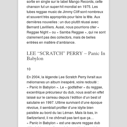
sortie en single sur le label Mango Records, cette
chanson fut un super-hit mondial en 1975. Les
tubes reggae music de Jimmy Cliff sont nombreux
et souvent très appropriés pour faire la fête. Aux
dernières nouvelles : un duo plutôt réussi avec
Bernard Lavilliers. Aussi, nous pourrions citer «
Reggae Night » ou « Samba Reggae », qui ne sont
clairement pas des collectors, mais de belles
entrées en matière d’ambiance.
LEE “SCRATCH” PERRY – Panic In
Babylon
10
En 2004, la légende Lee Scratch Perry livrait aux
mélomanes un album inespéré, voire redouté :
« Panic In Babylon ». Le « godfather » du reggae,
excentrique précurseur du dub, nous avait en effet
laissé sur le carreau depuis l’édition d’un best of
salutaire en 1997. Ultime survivant d’une époque
révolue, il semblait profiter d’une idylle bien
paisible au bord du lac Léman. Mais là-bas, in
Switzerland, il ne chômait pas tant que ça…
« Panic in Babylon » est une œuvre reggae dub