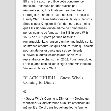
Ellis ne tira aucun profit de cette concurrence
fratricide. Désabusé par des succès peu
rémunérateurs, il ira finalement se chercher à
l’étranger. Notamment aux Etats-Unis, à l’instar de
Randy Chin, gérant historique du Randy’s Records
Shop situé à Kingston. Il n’en demeure pas moins
que Ellis signera tout de même de nombreuses
perles, comme ce fameux « I’m Still in Love With
You » de 1967, porté par une bass line
remarquable. La chanson d’un homme lucide sur la
souffrance amoureuse qu’il endure, mais qui choisit
pourtant de rester parce que ses sentiments
survivent à toutes les blessures. Sean Paul
reprendra cette chanson en 2002. Pour l’anecdote,
l’artiste jamaïcain est alors signé chez VP, label de
Vincent « Randy » Chin!
BLACK UHURU – Guess Who’s
Coming to Dinner
03
« Guess Who’s Coming to Dinner » (« Devine qui
vient dîner ») fait référence à un film américain du
même titre. Celui dans lequel une jeune femme