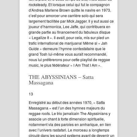
rocksteady. Et lorsque celui qui fut le compagnon
d’Andrea Marlene Brown quitte le navire en 1973,
c’est pour amorcer une carrière solo qui sera
largement facilitée par Mick Jagger. Il y eut aussi ce
joueur d’harmonica, Lee Jaffe, qui contribuera en
grande partie au financement du fabuleux disque
« Legalize It ». Il avait, pour cela, mis sur pied un
trafic international de marijuana! Même si « Jah
Guide » demeure l’hymne contestataire que le
grand Tosh lui-même vous aurait recommandé,
nous lui préfèrerons pour cette playlist de reggae
music, le plus fédérateur « I Am That I Am ».
THE ABYSSINIANS – Satta
Massagana
13
Enregistré au début des années 1970, « Satta
Massagana » est l’un des hymnes majeurs du
reggae roots. Le trio jamaïcain The Abyssinians y
associe un chant à forte dimension spirituelle,
notamment via des paroles en amharique, en lien
avec l’univers rastafari. Le morceau a longtemps
circulé dans les sound systems avant de devenir un