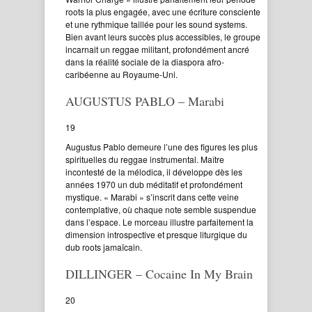
roots la plus engagée, avec une écriture consciente
et une rythmique taillée pour les sound systems.
Bien avant leurs succès plus accessibles, le groupe
incarnait un reggae militant, profondément ancré
dans la réalité sociale de la diaspora afro-
caribéenne au Royaume-Uni.
AUGUSTUS PABLO – Marabi
19
Augustus Pablo demeure l’une des figures les plus
spirituelles du reggae instrumental. Maître
incontesté de la mélodica, il développe dès les
années 1970 un dub méditatif et profondément
mystique. « Marabi » s’inscrit dans cette veine
contemplative, où chaque note semble suspendue
dans l’espace. Le morceau illustre parfaitement la
dimension introspective et presque liturgique du
dub roots jamaïcain.
DILLINGER – Cocaine In My Brain
20