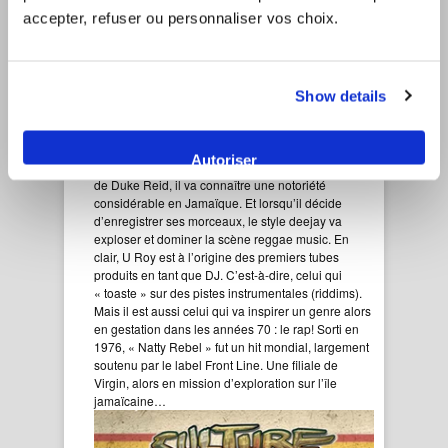
accepter, refuser ou personnaliser vos choix.
U ROY – Natty Rebel
16
On sous-estime trop souvent le rôle prépondérant
Show details
du reggae dans le développement de l’industrie
musicale moderne. Alors qu’il n’avait pas 20 ans, U
Roy officiait déjà comme DJ au sein des sound
Autoriser
systems de Kingston. Aux côtés de King Tubby ou
de Duke Reid, il va connaître une notoriété
considérable en Jamaïque. Et lorsqu’il décide
d’enregistrer ses morceaux, le style deejay va
exploser et dominer la scène reggae music. En
clair, U Roy est à l’origine des premiers tubes
produits en tant que DJ. C’est-à-dire, celui qui
« toaste » sur des pistes instrumentales (riddims).
Mais il est aussi celui qui va inspirer un genre alors
en gestation dans les années 70 : le rap! Sorti en
1976, « Natty Rebel » fut un hit mondial, largement
soutenu par le label Front Line. Une filiale de
Virgin, alors en mission d’exploration sur l’île
jamaïcaine…