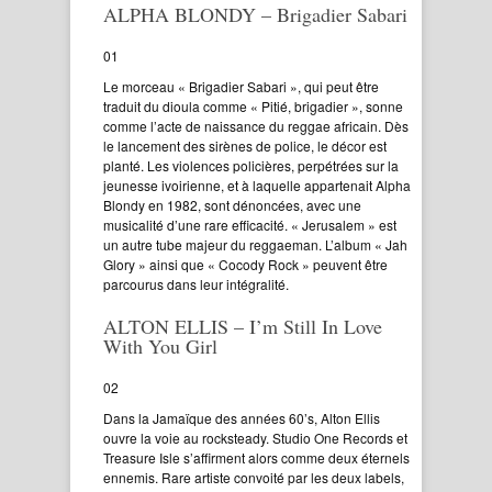
ALPHA BLONDY – Brigadier Sabari
01
Le morceau « Brigadier Sabari », qui peut être
traduit du dioula comme « Pitié, brigadier », sonne
comme l’acte de naissance du reggae africain. Dès
le lancement des sirènes de police, le décor est
planté. Les violences policières, perpétrées sur la
jeunesse ivoirienne, et à laquelle appartenait Alpha
Blondy en 1982, sont dénoncées, avec une
musicalité d’une rare efficacité. « Jerusalem » est
un autre tube majeur du reggaeman. L’album « Jah
Glory » ainsi que « Cocody Rock » peuvent être
parcourus dans leur intégralité.
ALTON ELLIS – I’m Still In Love
With You Girl
02
Dans la Jamaïque des années 60’s, Alton Ellis
ouvre la voie au rocksteady. Studio One Records et
Treasure Isle s’affirment alors comme deux éternels
ennemis. Rare artiste convoité par les deux labels,