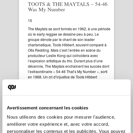
TOOTS & THE MAYTALS – 54-46
Was My Number
15
The Maytals se sont formés en 1962, à une période
où le early reggae se dessine peu à peu. Le
groupe dénote par le chant de son leader
charismatique, Toots Hibbert, souvent comparé à
Otis Redding. Mais c’est l’entrée en scène du
producteur Leslie Kong qui coïncidera avec
l’explosion artistique du trio. Durant plus d’une
décennie, The Maytals enchaînent les succès dont
l’extraordinaire « 54-46 That’s My Number », sorti
en 1968. Un cri d’injustice de Toots Hibbert
incarcéré quelques mois plus tôt. Peine qu’il
contestera par la suite, l’assimilant à un complot
policier. La mort prématurée du mentor Leslie Kong
sonnera le lent déclin du trio, qui jouira néanmoins
du revival punk reggae ska alimenté par The
Avertissement concernant les cookies
Specials. Le groupe se sépare définitivement en
1982. Toots poursuivra sa route avec d’autres
Nous utilisons des cookies pour mesurer l'audience, 
musiciens et remportera même un Grammy Award
améliorer votre expérience et, avec votre accord, 
du meilleur album reggae pour son album « True
Love » sorti en 2004.
personnaliser les contenus et les publicités. Vous pouvez 