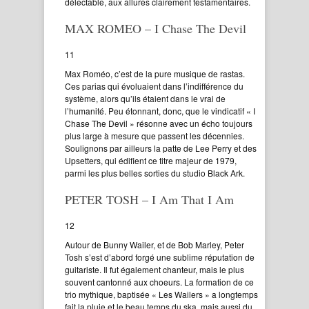
délectable, aux allures clairement testamentaires.
MAX ROMEO – I Chase The Devil
11
Max Roméo, c’est de la pure musique de rastas.
Ces parias qui évoluaient dans l’indifférence du
système, alors qu’ils étaient dans le vrai de
l’humanité. Peu étonnant, donc, que le vindicatif « I
Chase The Devil » résonne avec un écho toujours
plus large à mesure que passent les décennies.
Soulignons par ailleurs la patte de Lee Perry et des
Upsetters, qui édifient ce titre majeur de 1979,
parmi les plus belles sorties du studio Black Ark.
PETER TOSH – I Am That I Am
12
Autour de Bunny Wailer, et de Bob Marley, Peter
Tosh s’est d’abord forgé une sublime réputation de
guitariste. Il fut également chanteur, mais le plus
souvent cantonné aux choeurs. La formation de ce
trio mythique, baptisée « Les Wailers » a longtemps
fait la pluie et le beau temps du ska, mais aussi du