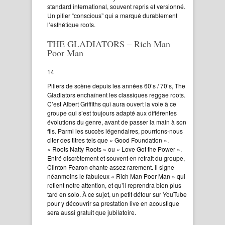
standard international, souvent repris et versionné.
Un pilier “conscious” qui a marqué durablement
l’esthétique roots.
THE GLADIATORS – Rich Man
Poor Man
14
Piliers de scène depuis les années 60’s / 70’s, The
Gladiators enchaînent les classiques reggae roots.
C’est Albert Griffiths qui aura ouvert la voie à ce
groupe qui s’est toujours adapté aux différentes
évolutions du genre, avant de passer la main à son
fils. Parmi les succès légendaires, pourrions-nous
citer des titres tels que « Good Foundation »,
« Roots Natty Roots » ou « Love Got the Power ».
Entré discrètement et souvent en retrait du groupe,
Clinton Fearon chante assez rarement. Il signe
néanmoins le fabuleux « Rich Man Poor Man » qui
retient notre attention, et qu’il reprendra bien plus
tard en solo. À ce sujet, un petit détour sur YouTube
pour y découvrir sa prestation live en acoustique
sera aussi gratuit que jubilatoire.