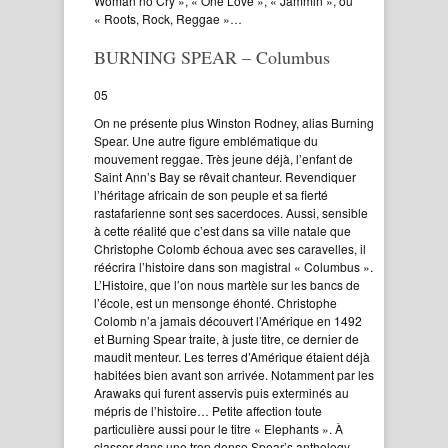
Woman no Cry », « One Love », « Jammin », ou
« Roots, Rock, Reggae »…
BURNING SPEAR – Columbus
05
On ne présente plus Winston Rodney, alias Burning
Spear. Une autre figure emblématique du
mouvement reggae. Très jeune déjà, l’enfant de
Saint Ann’s Bay se rêvait chanteur. Revendiquer
l’héritage africain de son peuple et sa fierté
rastafarienne sont ses sacerdoces. Aussi, sensible
à cette réalité que c’est dans sa ville natale que
Christophe Colomb échoua avec ses caravelles, il
réécrira l’histoire dans son magistral « Columbus ».
L’Histoire, que l’on nous martèle sur les bancs de
l’école, est un mensonge éhonté. Christophe
Colomb n’a jamais découvert l’Amérique en 1492
et Burning Spear traite, à juste titre, ce dernier de
maudit menteur. Les terres d’Amérique étaient déjà
habitées bien avant son arrivée. Notamment par les
Arawaks qui furent asservis puis exterminés au
mépris de l’histoire… Petite affection toute
particulière aussi pour le titre « Elephants ». À
classer dans une trop dense Spear’s anthology.