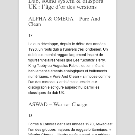
Dub, sound system & diaspora
UK : l’âge d’or des versions
ALPHA & OMEGA – Pure And
Clean
17
Le duo développe, depuis le début des années
1990, un roots dub à l’univers très londonien. Un
dub instrumental reggae largement inspiré de
figures tutélaires telles que Lee “Scratch” Perry,
King Tubby ou Augustus Pablo, tout en mêlant
habilement éléments analogiques et traitements
numériques. « Pure And Clean » s’impose comme
l’un des morceaux emblématiques de leur
discographie et figure aujourd’hui parmi les
classiques du dub UK.
ASWAD – Warrior Charge
18
Formé à Londres dans les années 1970, Aswad est
l’un des groupes majeurs du reggae britannique. «
Warrior Charge » illustre parfaitement leur période