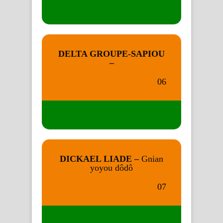
DELTA GROUPE-SAPIOU
–
06
DICKAEL LIADE –
Gnian
yoyou dôdô
07