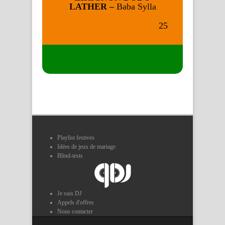
LATHER –
Baba Sylla
25
Playlist festives
Idées de jeux de mariage
Blind-tests
Je suis DJ
Appels d'offres
Nous contacter