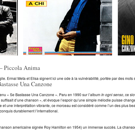
 Piccola Anima
ile. Ermal Meta et Elisa signent ici une ode à la vulnérabilité, portée par des mots
stasse Una Canzone
etenu « Se Bastasse Una Canzone ». Paru en 1990 sur l’album
In ogni senso
, ce sl
’il suffisait d’une chanson », et évoque l’espoir qu’une simple mélodie puisse chang
 et une interprétation vibrante, ce morceau est considéré comme l’un des plus be
 conquis durablement l’international.
une chanson americaine signée Roy Hamilton en 1954) un immense succès. La chanson