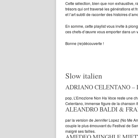
Cette sélection, bien que non exhaustive, r
trésors qui ont traversé les générations et f
et l’art subtil de raconter des histoires d’
En somme, cette playlist vous invite à plon
ces chefs-d’œuvre vous emporter dans un v
Bonne (re)découverte !
Slow italien
ADRIANO CELENTANO – L’
pop, L’Emozione Non Ha Voce reste une cha
Celentano, immense figure de la chanson ita
ALEANDRO BALDI & FRA
par la version de Jennifer Lopez (No Me Ames
couple le plus émouvant du Festival de San
malgré ses failles.
AMEDEO MINGHI E MIETTA