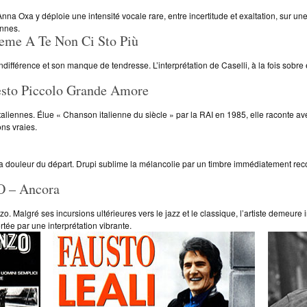
Anna Oxa y déploie une intensité vocale rare, entre incertitude et exaltation, sur u
nnes.
me A Te Non Ci Sto Più
ifférence et son manque de tendresse. L’interprétation de Caselli, à la fois sobre
to Piccolo Grande Amore
liennes. Élue « Chanson italienne du siècle » par la RAI en 1985, elle raconte av
ns vraies.
 douleur du départ. Drupi sublime la mélancolie par un timbre immédiatement rec
– Ancora
 Malgré ses incursions ultérieures vers le jazz et le classique, l’artiste demeure 
ée par une interprétation vibrante.