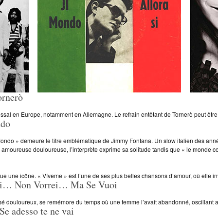
rnerò
sal en Europe, notamment en Allemagne. Le refrain entêtant de Tornerò peut être tr
do
 Mondo » demeure le titre emblématique de Jimmy Fontana. Un slow italien des anné
re amoureuse douloureuse, l’interprète exprime sa solitude tandis que « le monde c
 une icône. « Víveme » est l’une de ses plus belles chansons d’amour, où elle in
ei… Non Vorrei… Ma Se Vuoi
ssé douloureux, se remémore du temps où une femme l’avait abandonné, oscillant alo
adesso te ne vai