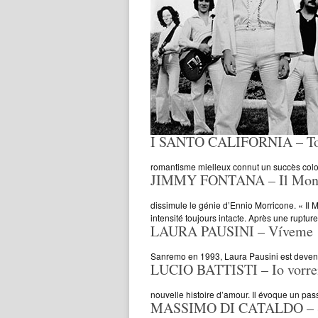
I SANTO CALIFORNIA – To
romantisme mielleux connut un succès colos
JIMMY FONTANA – Il Mon
dissimule le génie d’Ennio Morricone. « Il
intensité toujours intacte. Après une ruptu
LAURA PAUSINI – Víveme
Sanremo en 1993, Laura Pausini est devenue
LUCIO BATTISTI – Io vorr
nouvelle histoire d’amour. Il évoque un pa
MASSIMO DI CATALDO – Se 