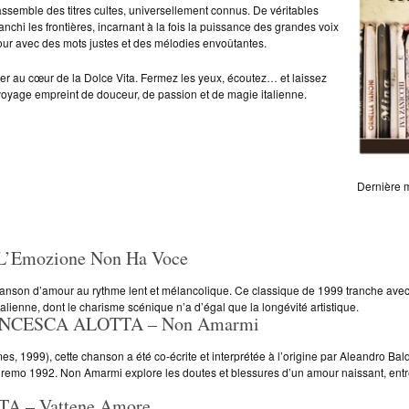
assemble des titres cultes, universellement connus. De véritables
ranchi les frontières, incarnant à la fois la puissance des grandes voix
amour avec des mots justes et des mélodies envoûtantes.
ger au cœur de la Dolce Vita. Fermez les yeux, écoutez… et laissez
oyage empreint de douceur, de passion et de magie italienne.
Dernière m
Emozione Non Ha Voce
nson d’amour au rythme lent et mélancolique. Ce classique de 1999 tranche avec l
lienne, dont le charisme scénique n’a d’égal que la longévité artistique.
NCESCA ALOTTA – Non Amarmi
, 1999), cette chanson a été co-écrite et interprétée à l’origine par Aleandro Bald
remo 1992. Non Amarmi explore les doutes et blessures d’un amour naissant, entr
 – Vattene Amore