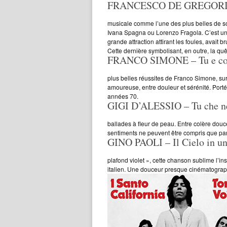
FRANCESCO DE GREGORI –
musicale comme l’une des plus belles de s
Ivana Spagna ou Lorenzo Fragola. C’est une
grande attraction attirant les foules, avait 
Cette dernière symbolisant, en outre, la quê
FRANCO SIMONE – Tu e cos
plus belles réussites de Franco Simone, sur
amoureuse, entre douleur et sérénité. Porté
années 70.
GIGI D’ALESSIO – Tu che ne
ballades à fleur de peau. Entre colère douce
sentiments ne peuvent être compris que pa
GINO PAOLI – Il Cielo in un
plafond violet », cette chanson sublime l’in
italien. Une douceur presque cinématogra