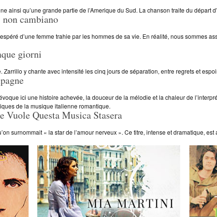
agne ainsi qu’une grande partie de l’Amerique du Sud. La chanson traite du départ d
 non cambiano
desespéré d’une femme trahie par les hommes de sa vie. En réalité, nous sommes ass
ue giorni
 Zarrillo y chante avec intensité les cinq jours de séparation, entre regrets et espoir
pagne
ue ici une histoire achevée, la douceur de la mélodie et la chaleur de l’interprét
tiques de la musique italienne romantique.
Vuole Questa Musica Stasera
u’on surnommait « la star de l’amour nerveux ». Ce titre, intense et dramatique, es