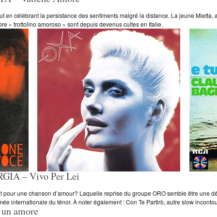
t en célébrant la persistance des sentiments malgré la distance. La jeune Mietta, 
bre « trottolino amoroso » sont depuis devenus cultes en Italie.
A – Vivo Per Lei
arfait pour une chanson d’amour? Laquelle reprise du groupe ORO semble être une déc
mée internationale du ténor. À noter également : Con Te Partirò, autre slow inconto
 un amore