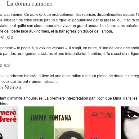
 La donna cannone
on patrimoine. Ce qui explique probablement les reprises discontinuelles depuis
 situation de crise vécue par un cirque, et popularisée par la presse, qui inspir
brutalement quitté son cirque pour aller vivre un grand amour. Le chaos sans précédent
te de liberté face aux normes, et la transgression douce de l’amour.
ì sia
nommé « le poète à la voix de velours ». Il s’agit, en outre, d’une délicate déclara
e par des arrangements sobres et une interprétation habitée, « Tu e così sia » figur
 sai
 et tendresse blessée, il livre ici une déclaration d’amour pleine de douleur, de regr
r ceux qui les ont vraiment vécus…
a Stanza
stant d’intimité amoureuse. La première interprétation par l’iconique Mina, dans les
phique …