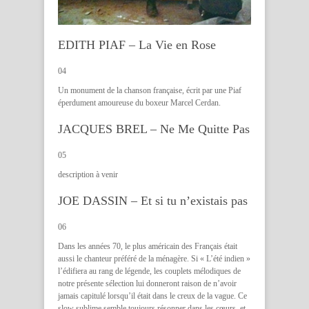
EDITH PIAF – La Vie en Rose
04
Un monument de la chanson française, écrit par une Piaf
éperdument amoureuse du boxeur Marcel Cerdan.
JACQUES BREL – Ne Me Quitte Pas
05
description à venir
JOE DASSIN – Et si tu n’existais pas
06
Dans les années 70, le plus américain des Français était
aussi le chanteur préféré de la ménagère. Si « L’été indien »
l’édifiera au rang de légende, les couplets mélodiques de
notre présente sélection lui donneront raison de n’avoir
jamais capitulé lorsqu’il était dans le creux de la vague. Ce
slow sublime semble toujours résonner dans les cœurs, et