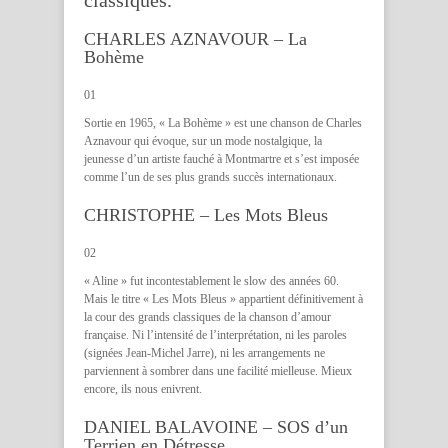
classiques.
CHARLES AZNAVOUR – La
Bohème
01
Sortie en 1965, « La Bohème » est une chanson de Charles
Aznavour qui évoque, sur un mode nostalgique, la
jeunesse d’un artiste fauché à Montmartre et s’est imposée
comme l’un de ses plus grands succès internationaux.
CHRISTOPHE – Les Mots Bleus
02
« Aline » fut incontestablement le slow des années 60.
Mais le titre « Les Mots Bleus » appartient définitivement à
la cour des grands classiques de la chanson d’amour
française. Ni l’intensité de l’interprétation, ni les paroles
(signées Jean-Michel Jarre), ni les arrangements ne
parviennent à sombrer dans une facilité mielleuse. Mieux
encore, ils nous enivrent.
DANIEL BALAVOINE – SOS d’un
Terrien en Détresse