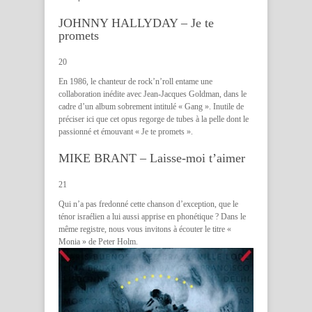
JOHNNY HALLYDAY – Je te
promets
20
En 1986, le chanteur de rock’n’roll entame une
collaboration inédite avec Jean-Jacques Goldman, dans le
cadre d’un album sobrement intitulé « Gang ». Inutile de
préciser ici que cet opus regorge de tubes à la pelle dont le
passionné et émouvant « Je te promets ».
MIKE BRANT – Laisse-moi t’aimer
21
Qui n’a pas fredonné cette chanson d’exception, que le
ténor israélien a lui aussi apprise en phonétique ? Dans le
même registre, nous vous invitons à écouter le titre «
Monia » de Peter Holm.