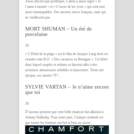
Aussi discret que prolifique, Cabrel a aussi signé « Je
l’aime à mourir » et « L’encre de tes yeux » qui sont tout
aussi remarquables. Des anciens slows français, mais qui
ne vieillissent pas.
MORT SHUMAN – Un été de
porcelaine
29
« L’Hôtel de la plage » est le film de Jacques Lang dont est
extraite cette B.O. « Des vacances en Bretagne ». Un hôtel
dans lequel couples et enfants se laissent aller à des
aventures amoureuses infidèles et innocentes. Toute une
époque, ces années 70 !…
SYLVIE VARTAN – Je n’aime encore
que toi
30
D’aucuns pensent que cette belle chanson fait allusion à
Johnny Hallyday. Pour notre part, l’unique certitude est
que toutes les femmes ont bel et bien un secret…