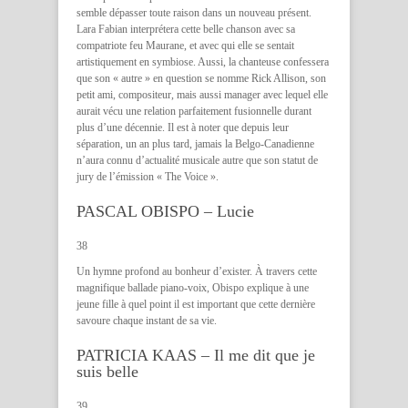
semble dépasser toute raison dans un nouveau présent.
Lara Fabian interprétera cette belle chanson avec sa
compatriote feu Maurane, et avec qui elle se sentait
artistiquement en symbiose. Aussi, la chanteuse confessera
que son « autre » en question se nomme Rick Allison, son
petit ami, compositeur, mais aussi manager avec lequel elle
aurait vécu une relation parfaitement fusionnelle durant
plus d’une décennie. Il est à noter que depuis leur
séparation, un an plus tard, jamais la Belgo-Canadienne
n’aura connu d’actualité musicale autre que son statut de
jury de l’émission « The Voice ».
PASCAL OBISPO – Lucie
38
Un hymne profond au bonheur d’exister. À travers cette
magnifique ballade piano-voix, Obispo explique à une
jeune fille à quel point il est important que cette dernière
savoure chaque instant de sa vie.
PATRICIA KAAS – Il me dit que je
suis belle
39