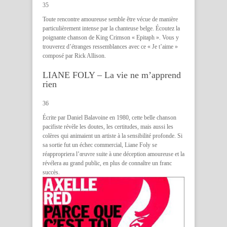
35
Toute rencontre amoureuse semble être vécue de manière
particulièrement intense par la chanteuse belge. Écoutez la
poignante chanson de King Crimson « Epitaph ». Vous y
trouverez d’étranges ressemblances avec ce « Je t’aime »
composé par Rick Allison.
LIANE FOLY – La vie ne m’apprend
rien
36
Écrite par Daniel Balavoine en 1980, cette belle chanson
pacifiste révèle les doutes, les certitudes, mais aussi les
colères qui animaient un artiste à la sensibilité profonde. Si
sa sortie fut un échec commercial, Liane Foly se
réappropriera l’œuvre suite à une déception amoureuse et la
révélera au grand public, en plus de connaître un franc
succès.