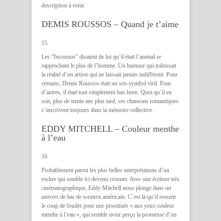
description à venir
DEMIS ROUSSOS – Quand je t’aime
15
Les “Inconnus” disaient de lui qu’il était l’animal se
rapprochant le plus de l’homme. Un humour qui trahissait
la réalité d’un artiste qui ne laissait jamais indifférent. Pour
certains, Demis Roussos était un sex-symbol viril. Pour
d’autres, il était tout simplement has-been. Quoi qu’il en
soit, plus de trente ans plus tard, ses chansons romantiques
s’inscrivent toujours dans la mémoire collective.
EDDY MITCHELL – Couleur menthe
à l’eau
16
Probablement parmi les plus belles interprétations d’un
rocker qui semble ici devenu crooner. Avec une écriture très
cinématographique, Eddy Mitchell nous plonge dans un
univers de bar de western américain. C’est là qu’il ressent
le coup de foudre pour une prostituée « aux yeux couleur
menthe à l’eau », qui semble avoir perçu la promesse d’un