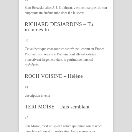
Sam Brewski, alias J. J. Goldman, vient ici marquer de son
empreinte un énième tube dont il a le secret.
RICHARD DESJARDINS – Tu
m’aimes-tu
40
Cet authentique chansonnier est très peu connu en France.
Pourtant, son œuvre et l’album dont elle est extraite
s’inscrivent largement dans le patrimoine musical
québécois.
ROCH VOISINE – Hélène
41
description à venir
TERI MOÏSE – Fais semblant
42
Teri Moïse, c’est un spleen aérien qui puise son essence
dans la tradition afro-américaine. Faire sonner aussi