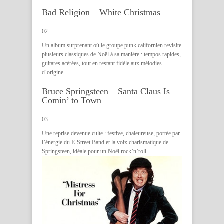
Bad Religion – White Christmas
02
Un album surprenant où le groupe punk californien revisite
plusieurs classiques de Noël à sa manière : tempos rapides,
guitares acérées, tout en restant fidèle aux mélodies
d’origine.
Bruce Springsteen – Santa Claus Is
Comin’ to Town
03
Une reprise devenue culte : festive, chaleureuse, portée par
l’énergie du E-Street Band et la voix charismatique de
Springsteen, idéale pour un Noël rock’n’roll.