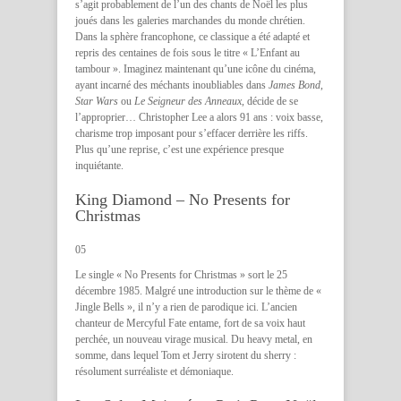
s’agit probablement de l’un des chants de Noël les plus
joués dans les galeries marchandes du monde chrétien.
Dans la sphère francophone, ce classique a été adapté et
repris des centaines de fois sous le titre « L’Enfant au
tambour ». Imaginez maintenant qu’une icône du cinéma,
ayant incarné des méchants inoubliables dans
James Bond
,
Star Wars
ou
Le Seigneur des Anneaux
, décide de se
l’approprier… Christopher Lee a alors 91 ans : voix basse,
charisme trop imposant pour s’effacer derrière les riffs.
Plus qu’une reprise, c’est une expérience presque
inquiétante.
King Diamond – No Presents for
Christmas
05
Le single « No Presents for Christmas » sort le 25
décembre 1985. Malgré une introduction sur le thème de «
Jingle Bells », il n’y a rien de parodique ici. L’ancien
chanteur de Mercyful Fate entame, fort de sa voix haut
perchée, un nouveau virage musical. Du heavy metal, en
somme, dans lequel Tom et Jerry sirotent du sherry :
résolument surréaliste et démoniaque.