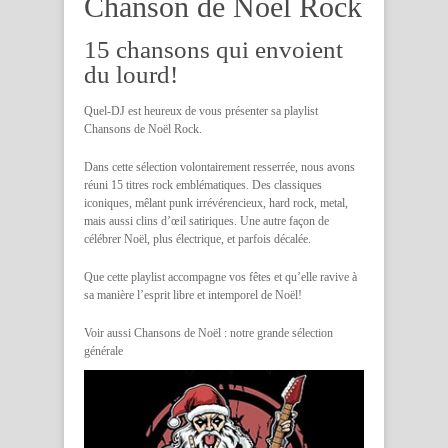
Chanson de Noel Rock
15 chansons qui envoient
du lourd!
Quel-DJ est heureux de vous présenter sa playlist
Chansons de Noël Rock.
Dans cette sélection volontairement resserrée, nous avons
réuni 15 titres rock emblématiques. Des classiques
iconiques, mêlant punk irrévérencieux, hard rock, metal,
mais aussi clins d’œil satiriques. Une autre façon de
célébrer Noël, plus électrique, et parfois décalée.
Que cette playlist accompagne vos fêtes et qu’elle ravive à
sa manière l’esprit libre et intemporel de Noël!
Voir aussi Chansons de Noël : notre grande sélection
générale