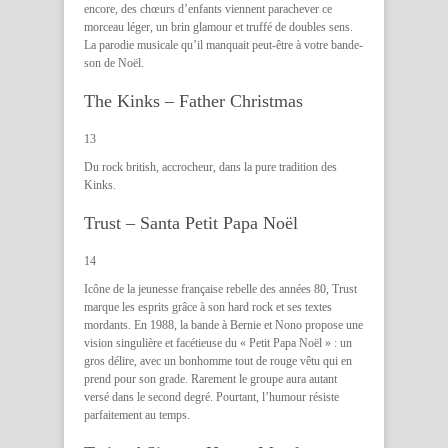
encore, des chœurs d’enfants viennent parachever ce
morceau léger, un brin glamour et truffé de doubles sens.
La parodie musicale qu’il manquait peut-être à votre bande-
son de Noël.
The Kinks – Father Christmas
13
Du rock british, accrocheur, dans la pure tradition des
Kinks.
Trust – Santa Petit Papa Noël
14
Icône de la jeunesse française rebelle des années 80, Trust
marque les esprits grâce à son hard rock et ses textes
mordants. En 1988, la bande à Bernie et Nono propose une
vision singulière et facétieuse du « Petit Papa Noël » : un
gros délire, avec un bonhomme tout de rouge vêtu qui en
prend pour son grade. Rarement le groupe aura autant
versé dans le second degré. Pourtant, l’humour résiste
parfaitement au temps.