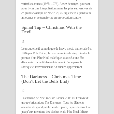
véritables années (1975–1978). Assez de temps, pourtant,
pour livrer une interprétation parmi les plus subversives de
ce grand classique de Noël : ici, « Jingle Bells » perd toute
innocence et se transforme en provocation sonore.
Spinal Tap – Christmas With the
Devil
11
Le groupe fictif et mythique de heavy metal, immortalisé en
1984 par Rob Reiner, brosse en moins de cinq minutes le
portrait d’un Père Noël maléfique, associé à une fête
décadente. Il s’agit bien évidemment d’une parodie
satirique et irrévérencieuse : d’aucuns apprécieront.
The Darkness – Christmas Time
(Don’t Let the Bells End)
12
La chanson de Noël rock de l’année 2003 est l’œuvre du
groupe britannique The Darkness. Tous les éléments
attendus du grand public sont en place, depuis la structure
jusqu’aux mentions des cloches et du Père Noël. Mieux