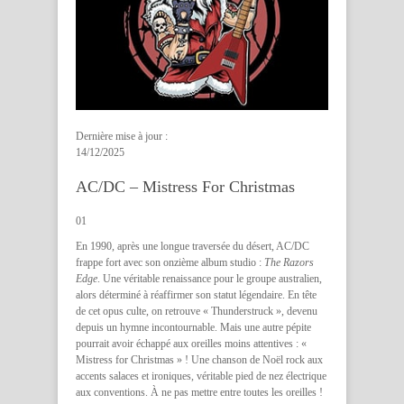
Dernière mise à jour :
14/12/2025
AC/DC – Mistress For Christmas
01
En 1990, après une longue traversée du désert, AC/DC
frappe fort avec son onzième album studio :
The Razors
Edge
. Une véritable renaissance pour le groupe australien,
alors déterminé à réaffirmer son statut légendaire. En tête
de cet opus culte, on retrouve « Thunderstruck », devenu
depuis un hymne incontournable. Mais une autre pépite
pourrait avoir échappé aux oreilles moins attentives : «
Mistress for Christmas » ! Une chanson de Noël rock aux
accents salaces et ironiques, véritable pied de nez électrique
aux conventions. À ne pas mettre entre toutes les oreilles !