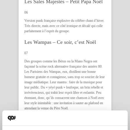
Les Sales Majestés – Petit Papa Noël
06
Version punk française explosive du célèbre chant d’hiver.
Très directe, mais avec ce côté ironique et décalé qui colle
parfaitement à l’esprit du groupe.
Les Wampas – Ce soir, c’est Noël
07
Des groupes comme les Bérus ou la Mano Negra ont
façonné la scène rock alternative française des années 80.
Les Parisiens des Wampas, eux, distillent une bonne
humeur gratuite et contagieuse, sans trop se soucier de leur
image médiatique. Leur mantra : faire de la musique pour
leur public. Du « yéyé punk » loufoque, un brin rebelle et
irrévérencieux, qui trahit leur esprit libre et enfantin. Peu
étonnant, donc, qu’ils consacrent une chanson à Noël avec
leur style inimitable : une invitation à sauter au plafond en
attendant la venue du Père Noël.
Manowar – Silent Night