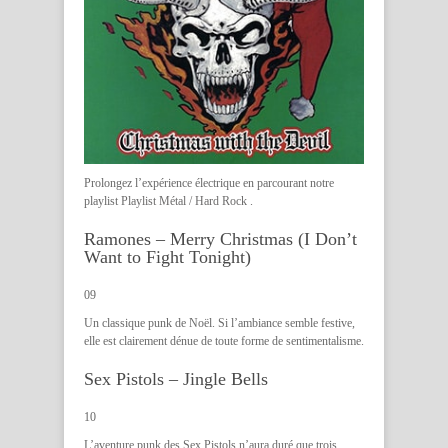
Prolongez l’expérience électrique en parcourant notre
playlist
Playlist Métal / Hard Rock
.
Ramones – Merry Christmas (I Don’t
Want to Fight Tonight)
09
Un classique punk de Noël. Si l’ambiance semble festive,
elle est clairement dénue de toute forme de sentimentalisme.
Sex Pistols – Jingle Bells
10
L’aventure punk des Sex Pistols n’aura duré que trois