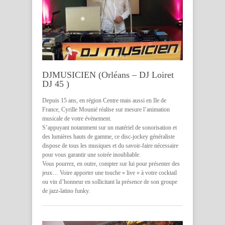
DJMUSICIEN (Orléans – DJ Loiret
DJ 45 )
Depuis 15 ans, en région Centre mais aussi en Ile de
France, Cyrille Mounié réalise sur mesure l’animation
musicale de votre évènement.
S’appuyant notamment sur un matériel de sonorisation et
des lumières hauts de gamme, ce disc-jockey généraliste
dispose de tous les musiques et du savoir-faire nécessaire
pour vous garantir une soirée inoubliable.
Vous pourrez, en outre, compter sur lui pour présenter des
jeux… Voire apporter une touche « live » à votre cocktail
ou vin d’honneur en sollicitant la présence de son groupe
de jazz-latino funky.