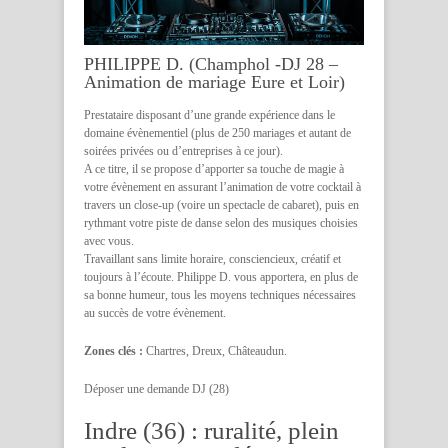
PHILIPPE D. (Champhol -DJ 28 –
Animation de mariage Eure et Loir)
Prestataire disposant d’une grande expérience dans le
domaine évènementiel (plus de 250 mariages et autant de
soirées privées ou d’entreprises à ce jour).
A ce titre, il se propose d’apporter sa touche de magie à
votre évènement en assurant l’animation de votre cocktail à
travers un close-up (voire un spectacle de cabaret), puis en
rythmant votre piste de danse selon des musiques choisies
avec vous.
Travaillant sans limite horaire, consciencieux, créatif et
toujours à l’écoute. Philippe D. vous apportera, en plus de
sa bonne humeur, tous les moyens techniques nécessaires
au succès de votre évènement.
Zones clés :
Chartres, Dreux, Châteaudun.
Déposer une demande DJ (28)
Indre (36) : ruralité, plein