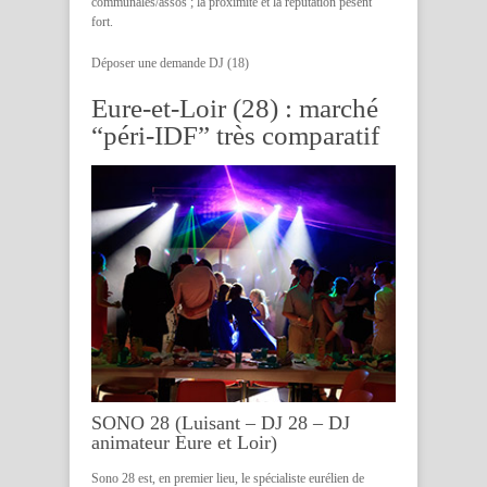
communales/assos ; la proximité et la réputation pèsent
fort.
Déposer une demande DJ (18)
Eure-et-Loir (28) : marché
“péri-IDF” très comparatif
SONO 28 (Luisant – DJ 28 – DJ
animateur Eure et Loir)
Sono 28 est, en premier lieu, le spécialiste eurélien de