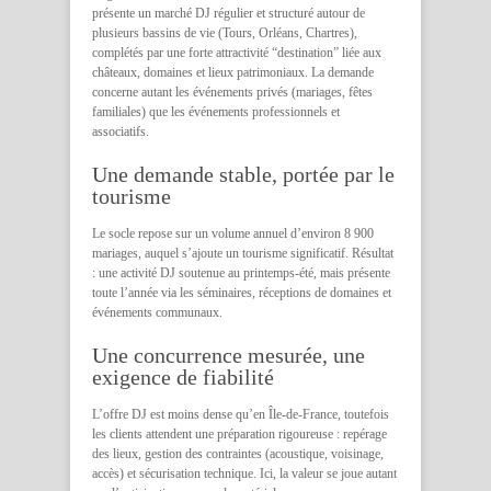
présente un marché DJ régulier et structuré autour de
plusieurs bassins de vie (Tours, Orléans, Chartres),
complétés par une forte attractivité “destination” liée aux
châteaux, domaines et lieux patrimoniaux. La demande
concerne autant les événements privés (mariages, fêtes
familiales) que les événements professionnels et
associatifs.
Une demande stable, portée par le
tourisme
Le socle repose sur un volume annuel d’environ 8 900
mariages, auquel s’ajoute un tourisme significatif. Résultat
: une activité DJ soutenue au printemps-été, mais présente
toute l’année via les séminaires, réceptions de domaines et
événements communaux.
Une concurrence mesurée, une
exigence de fiabilité
L’offre DJ est moins dense qu’en Île-de-France, toutefois
les clients attendent une préparation rigoureuse : repérage
des lieux, gestion des contraintes (acoustique, voisinage,
accès) et sécurisation technique. Ici, la valeur se joue autant