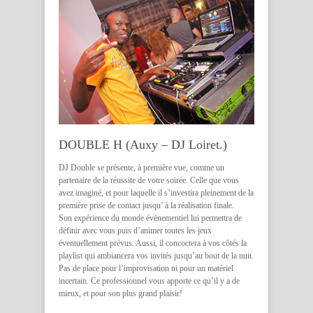
DOUBLE H (Auxy – DJ Loiret.)
DJ Double se présente, à première vue, comme un
partenaire de la réussite de votre soirée. Celle que vous
avez imaginé, et pour laquelle il s’investira pleinement de la
première prise de contact jusqu’ à la réalisation finale.
Son expérience du monde évènementiel lui permettra de
définir avec vous puis d’animer toutes les jeux
éventuellement prévus. Aussi, il concoctera à vos côtés la
playlist qui ambiancera vos invités jusqu’au bout de la nuit.
Pas de place pour l’improvisation ni pour un matériel
incertain. Ce professionnel vous apporte ce qu’il y a de
mieux, et pour son plus grand plaisir!