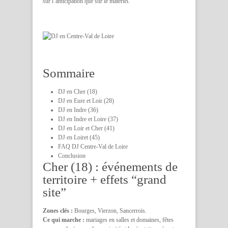
sur l’anticipation que sur le matériel.
Sommaire
DJ en Cher (18)
DJ en Eure et Loir (28)
DJ en Indre (36)
DJ en Indre et Loire (37)
DJ en Loir et Cher (41)
DJ en Loiret (45)
FAQ DJ Centre-Val de Loire
Conclusion
Cher (18) : événements de
territoire + effets “grand
site”
Zones clés :
Bourges, Vierzon, Sancerrois.
Ce qui marche :
mariages en salles et domaines, fêtes