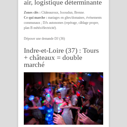
air, logistique déterminante
Zones clés :
Châteauroux, Issoudun, Brenne.
Ce qui marche :
mariages en gîtes/domaines, événements
communaux ; DJs autonomes (repérage, câblage propre,
plan B météo/électricité).
Déposer une demande DJ (36)
Indre-et-Loire (37) : Tours
+ châteaux = double
marché