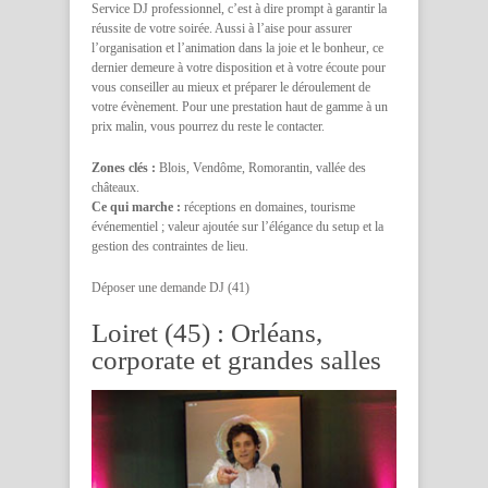
Service DJ professionnel, c’est à dire prompt à garantir la
réussite de votre soirée. Aussi à l’aise pour assurer
l’organisation et l’animation dans la joie et le bonheur, ce
dernier demeure à votre disposition et à votre écoute pour
vous conseiller au mieux et préparer le déroulement de
votre évènement. Pour une prestation haut de gamme à un
prix malin, vous pourrez du reste le contacter.
Zones clés :
Blois, Vendôme, Romorantin, vallée des
châteaux.
Ce qui marche :
réceptions en domaines, tourisme
événementiel ; valeur ajoutée sur l’élégance du setup et la
gestion des contraintes de lieu.
Déposer une demande DJ (41)
Loiret (45) : Orléans,
corporate et grandes salles