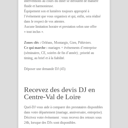
interventions au cours du dîner se déroulent de manière
fluide et harmonieuse.
Équipement son et lumières toujours approprié à
l’événement que vous organisez et qui, enfin, sera réalisé
dans le respect de vos attentes.
Aucune limitation horaire et prestation selon une offre
« tout inclus ».
Zones clés :
Orléans, Montargis, Gien, Pithiviers.
Ce qui marche :
mariages + événements d’entreprise
(séminaires, CE, soirées de fin d’année) ; priorité au
timing, au brief et à la fiabilité.
Déposer une demande DJ (45)
Recevez des devis DJ en
Centre-Val de Loire
Quel-DJ vous aide à comparer des prestataires disponibles
dans votre département (mariage, anniversaire, entreprise).
Décrivez votre événement : vous recevez des retours sous
24h, lorsque des DJs sont disponibles.