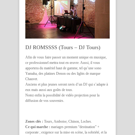
DJ ROMSSSS (Tours – DJ Tours)
Afin de vous faire passer un moment unique en musique,
ce professionnel mettra tout en œuvre. Aussi, il vous
apportera du matériel haut de gamme, tel qu’une sono
Yamaha, des platines Denon ou des lights de marque
Chauvet.
Anciens et plus jeunes seront ravis d’un DJ qui s’adapte à
eux mais aussi aux goûts de tous.
Notez enfin la possibilité de vidéo projection pour la
diffusion de vos souvenirs.
Zones clés :
Tours, Amboise, Chinon, Loches.
Ce qui marche :
mariages premium “destination” +
corporate ; exigence sur la mise en scène, la sobriété, et la