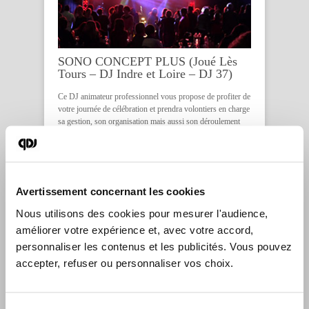
SONO CONCEPT PLUS (Joué Lès
Tours – DJ Indre et Loire – DJ 37)
Ce DJ animateur professionnel vous propose de profiter de
votre journée de célébration et prendra volontiers en charge
sa gestion, son organisation mais aussi son déroulement
avant de vous faire danser jusqu’au bout de la nuit.
Guidé par sa passion, Sono Concept Plus DJ est le
partenaire de toute vos soirées festives en région Centre.
Avertissement concernant les cookies
Nous utilisons des cookies pour mesurer l'audience, 
améliorer votre expérience et, avec votre accord, 
personnaliser les contenus et les publicités. Vous pouvez 
accepter, refuser ou personnaliser vos choix.