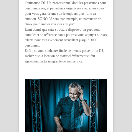
l’animation DJ. Un professionnel dont les prestations sont
personnalisées, et par ailleurs organisées avec à vos côtés
pour vous garantir une soirée toujours plus forte en
émotion. SONO 28 sera, par exemple, un partenaire de
choix pour animer vos idées de jeux.
Étant donné que cette structure dispose d’un parc sono
complet et de référence, vous pourrez vous appuyer sur ses
talents pour tout évènement accueillant jusqu’à 3000
personnes.
Enfin, si vous souhaitez finalement vous passer d’un DJ,
sachez que la location de matériel évènementiel fait
également partie intégrante de son service.