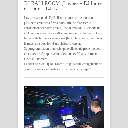
DJ BALLROOM (Luynes – DJ Indre
et Loire – DJ 37)
Les prestations de Dj Ballroom comprennent un ou
plusieurs entretiens à vos côtés afin de planifier le
déroulement de votre soirée, une animation DJ de qualité
incluant un système de diffusion sonore performant , tous
les jeux de lumière nécessaires (laser, lyre, etc.), mais aussi
la mise à disposition d’un vidéoprojecteur.
Sa programmation musicale généraliste intègre le meilleur
de toutes les époques allant des années 50 aux derniers
tubes du moment.
Le petit plus de Dj Ballroom? Ce guitariste et ingénieur du
son, est également professeur de danse en couple!