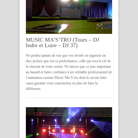
MUSIC MA’S’TRO (Tours – DJ
Indre et Loire – DJ 37)
Ne perdez jamais de vue que vos invités ne jugeront un
disc-jockey que sur sa performance, celle qui sera la clé de
la réussite de votre soirée. Ne laissez pas ce jour important
au hasard et faites confiance à un véritable professionnel de
l’animation comme Music Ma’S’tro dont le savoir-faire
saura garantir votre satisfaction en plus de faire la
différence.