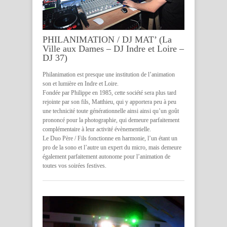
PHILANIMATION / DJ MAT’ (La
Ville aux Dames – DJ Indre et Loire –
DJ 37)
Philanimation est presque une institution de l’animation
son et lumière en Indre et Loire.
Fondée par Philippe en 1985, cette société sera plus tard
rejointe par son fils, Matthieu, qui y apportera peu à peu
une technicité toute générationnelle ainsi ainsi qu’un goût
prononcé pour la photographie, qui demeure parfaitement
complémentaire à leur activité évènementielle.
Le Duo Père / Fils fonctionne en harmonie, l’un étant un
pro de la sono et l’autre un expert du micro, mais demeure
également parfaitement autonome pour l’animation de
toutes vos soirées festives.